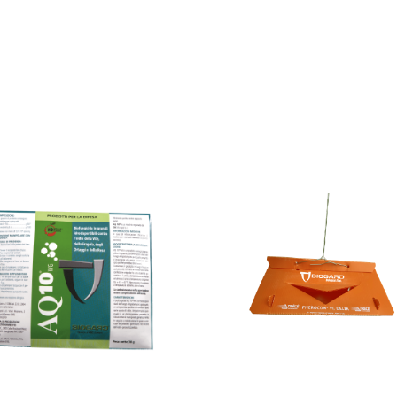
AQ 10® WG
Biogard Delta Trap
Orange
contre l’oïdium à base d’
Ampelomyces
quisqualis
de stock. Pour toute demande, merci de
Pour le piégeage des Lépidop
acter à l'adresse info@cbcbiogard.fr
VOIR LE PRODUIT
VOIR LE PRODUIT