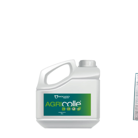
Agricolle®
Polysaccharides à action physique sur les
Fongicide 
ravageurs pour la protection des cultures
En rupture 
nous cont
VOIR LE PRODUIT