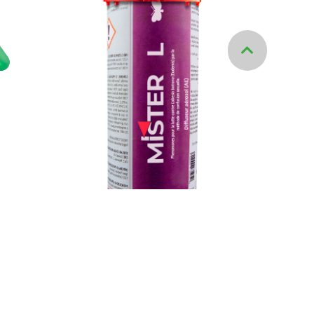
pityocampa
Pour le contrôle de
Lobesia botrana
(Eudémis)
littoralis
,
icae
et les
égeage de
ssus cossus
euzère du
VOIR LE PRODUIT