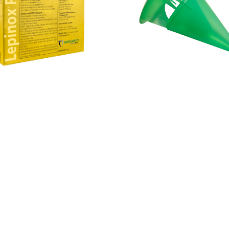
icide microbien à base de
Bacillus
Pour le piégeage de :
Thaumetopoea 
giensis kurstaki
(souche EG2348)
(processionnaire du pin),
Spodoptera 
Helicoverpa armigera
,
Mamestra brass
noctuelles en général. Pour le pi
masse de : Lépidoptères comme
Co
(Cossus gâte-bois),
Zeuzera pyrina
(Z
poirier)
VOIR LE PRODUIT
VOIR LE PRODUIT