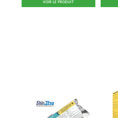
3
ISONET® T