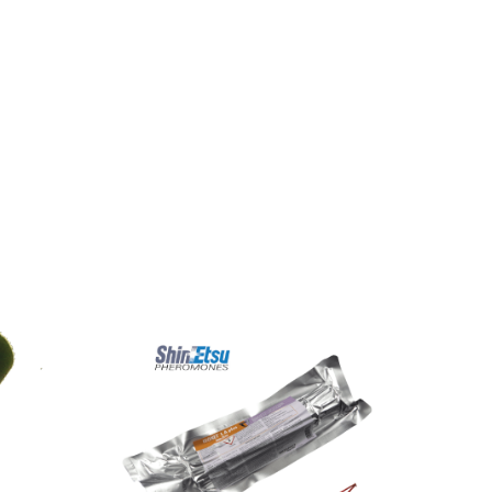
ard
Isonet® LA plus
eage des
Pour le contrôle de
Lobesia botrana
(Eudémis), de
ctes
Eupoecilia ambiguella
(Cochylis) et de
Argyrotaenia
ljungiana
(Eulia)