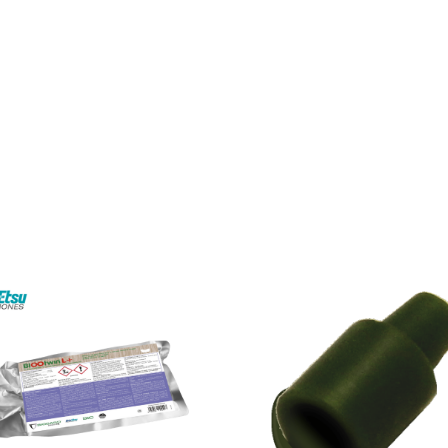
BIOOtwin® L+
Diffuseur Stand
ntrôle de
Lobesia botrana
(Eudémis) et
Diffuseur standard pour le piég
poecilia ambiguella
(Cochylis)
Lépidoptères et d’autres inse