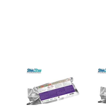
BIOOtwin® L E
Pour le contrôle de
Lobesia botrana
(Eudémis) et
Pour le co
Eupoecilia ambiguella
(Cochylis)
Eu