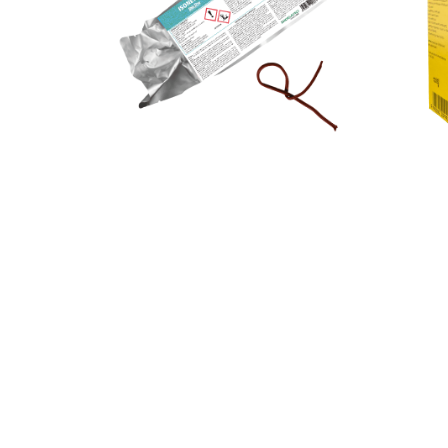
Pour le contrôle de
Tuta absoluta
(mineuse sud-
Insect
américaine de la tomate)
thurin
VOIR LE PRODUIT