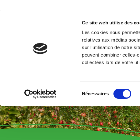
Accueil
Produits
Service
Ce site web utilise des co
Les cookies nous permetten
relatives aux médias socia
sur l'utilisation de notre 
Confusion sexuelle
peuvent combiner celles-ci
collectées lors de votre uti
Filtrer les articles disponibles afin de trouver la
Catégorie
Sélection
Nécessaires
du
Toutes les catégories
consentement