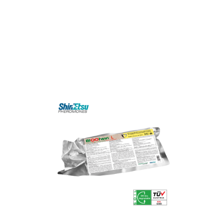
 (BDT)
BIOOtwin® L
Pour le contrôle de
Lobesia botrana
(Eudémis)
tères
VOIR LE PRODUIT