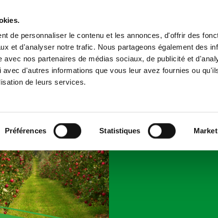
okies.
été
Contacts
Quick FDS
t de personnaliser le contenu et les annonces, d'offrir des fonct
ux et d'analyser notre trafic. Nous partageons également des in
site avec nos partenaires de médias sociaux, de publicité et d'anal
Infos techniques
Vidéos
 avec d'autres informations que vous leur avez fournies ou qu'il
lisation de leurs services.
1 diffu
étanche
Préférences
Statistiques
Market