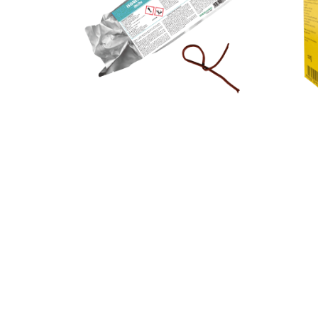
3
ISONET® T