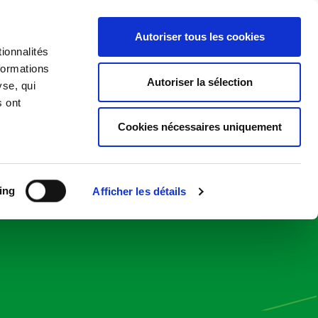
FR
Autoriser tous les cookies
ionnalités
formations
Autoriser la sélection
yse, qui
Recherche rapide
s ont
Cookies nécessaires uniquement
seur par sachet
.
ing
Afficher les détails