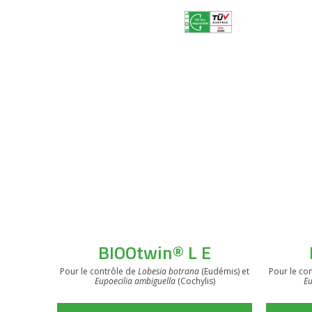
BIOOtwin® L E
Pour le contrôle de
Lobesia botrana
(Eudémis) et
Pour le co
Eupoecilia ambiguella
(Cochylis)
Eu