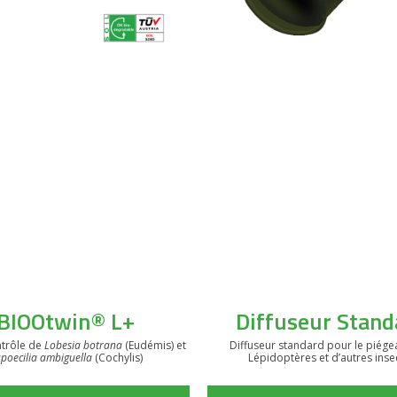
BIOOtwin® L+
Diffuseur Stand
ntrôle de
Lobesia botrana
(Eudémis) et
Diffuseur standard pour le piég
poecilia ambiguella
(Cochylis)
Lépidoptères et d’autres inse