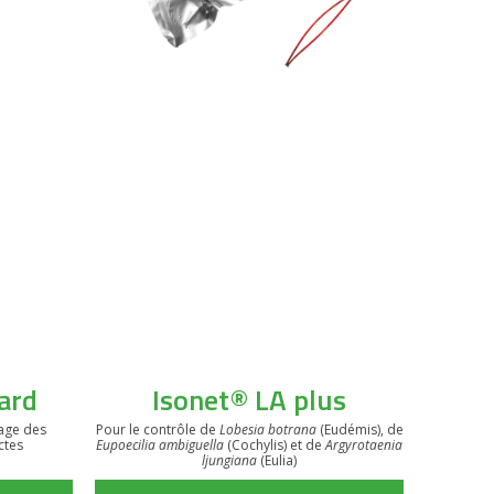
ard
Isonet® LA plus
eage des
Pour le contrôle de
Lobesia botrana
(Eudémis), de
ctes
Eupoecilia ambiguella
(Cochylis) et de
Argyrotaenia
ljungiana
(Eulia)