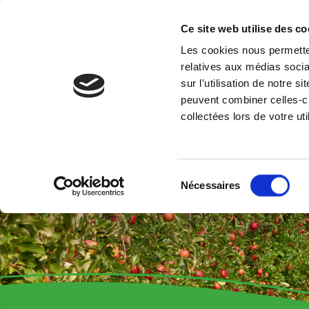
Ce site web utilise des co
La Soci
Les cookies nous permetten
relatives aux médias socia
sur l'utilisation de notre 
Accueil
Produits
Service
peuvent combiner celles-ci
collectées lors de votre uti
Sélection
Nécessaires
du
consentement