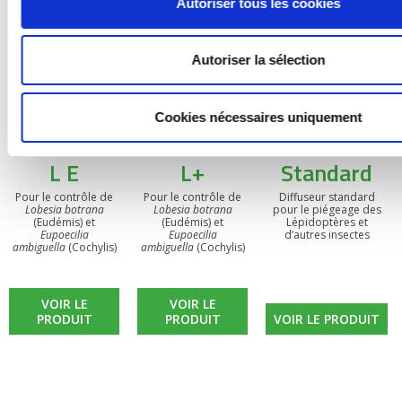
Autoriser tous les cookies
Autoriser la sélection
Cookies nécessaires uniquement
BIOOtwin®
BIOOtwin®
Diffuseur
L E
L+
Standard
Pour le contrôle de
Pour le contrôle de
Diffuseur standard
Lobesia botrana
Lobesia botrana
pour le piégeage des
(Eudémis) et
(Eudémis) et
Lépidoptères et
Eupoecilia
Eupoecilia
d’autres insectes
ambiguella
(Cochylis)
ambiguella
(Cochylis)
VOIR LE
VOIR LE
PRODUIT
PRODUIT
VOIR LE PRODUIT