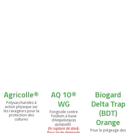
Agricolle®
AQ 10®
Biogard
WG
Delta Trap
Polysaccharides à
action physique sur
(BDT)
les ravageurs pour la
Fongicide contre
protection des
l’oïdium à base
Orange
cultures
d’
Ampelomyces
quisqualis
En rupture de stock.
Pour le piégeage des
Pour toute demande,