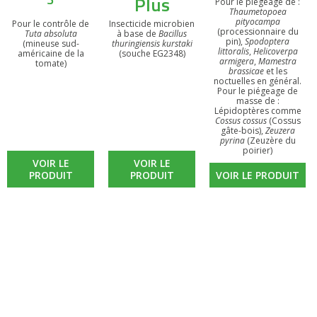
Plus
Pour le piégeage de :
Thaumetopoea
pityocampa
Pour le contrôle de
Insecticide microbien
(processionnaire du
Tuta absoluta
à base de
Bacillus
pin),
Spodoptera
(mineuse sud-
thuringiensis kurstaki
littoralis
,
Helicoverpa
américaine de la
(souche EG2348)
armigera
,
Mamestra
tomate)
brassicae
et les
noctuelles en général.
Pour le piégeage de
masse de :
Lépidoptères comme
Cossus cossus
(Cossus
gâte-bois),
Zeuzera
pyrina
(Zeuzère du
poirier)
VOIR LE
VOIR LE
PRODUIT
PRODUIT
VOIR LE PRODUIT