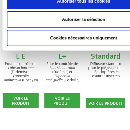
Autoriser tous les cookies
Autoriser la sélection
Cookies nécessaires uniquement
BIOOtwin®
BIOOtwin®
Diffuseur
L E
L+
Standard
Pour le contrôle de
Pour le contrôle de
Diffuseur standard
Lobesia botrana
Lobesia botrana
pour le piégeage des
(Eudémis) et
(Eudémis) et
Lépidoptères et
Eupoecilia
Eupoecilia
d’autres insectes
ambiguella
(Cochylis)
ambiguella
(Cochylis)
VOIR LE
VOIR LE
PRODUIT
PRODUIT
VOIR LE PRODUIT