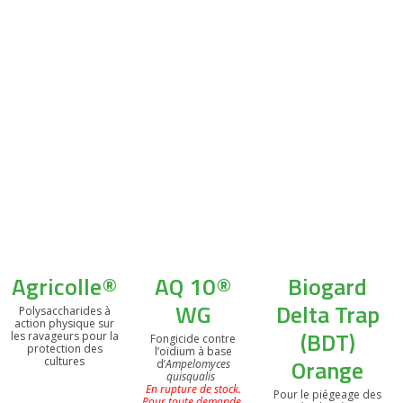
Agricolle®
AQ 10®
Biogard
WG
Delta Trap
Polysaccharides à
action physique sur
(BDT)
les ravageurs pour la
Fongicide contre
protection des
l’oïdium à base
Orange
cultures
d’
Ampelomyces
quisqualis
En rupture de stock.
Pour le piégeage des
Pour toute demande,