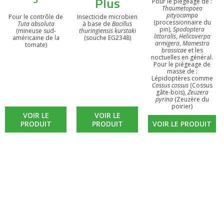
Plus
Pour le piégeage de :
Thaumetopoea
pityocampa
Pour le contrôle de
Insecticide microbien
(processionnaire du
Tuta absoluta
à base de
Bacillus
pin),
Spodoptera
(mineuse sud-
thuringiensis kurstaki
littoralis
,
Helicoverpa
américaine de la
(souche EG2348)
armigera
,
Mamestra
tomate)
brassicae
et les
noctuelles en général.
Pour le piégeage de
masse de :
Lépidoptères comme
Cossus cossus
(Cossus
gâte-bois),
Zeuzera
pyrina
(Zeuzère du
poirier)
VOIR LE
VOIR LE
PRODUIT
PRODUIT
VOIR LE PRODUIT