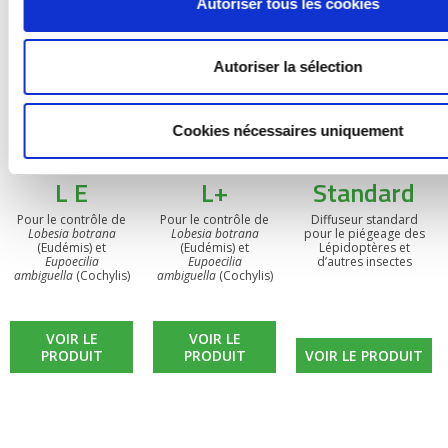
Autoriser tous les cookies
Autoriser la sélection
Cookies nécessaires uniquement
BIOOtwin®
BIOOtwin®
Diffuseur
L E
L+
Standard
Pour le contrôle de
Pour le contrôle de
Diffuseur standard
Lobesia botrana
Lobesia botrana
pour le piégeage des
(Eudémis) et
(Eudémis) et
Lépidoptères et
Eupoecilia
Eupoecilia
d’autres insectes
ambiguella
(Cochylis)
ambiguella
(Cochylis)
VOIR LE
VOIR LE
PRODUIT
PRODUIT
VOIR LE PRODUIT