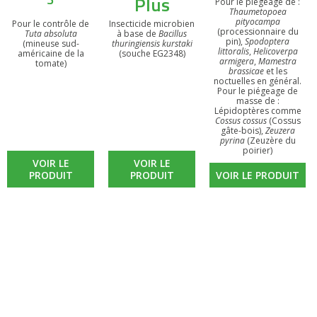
Plus
Pour le piégeage de :
Thaumetopoea
pityocampa
Pour le contrôle de
Insecticide microbien
(processionnaire du
Tuta absoluta
à base de
Bacillus
pin),
Spodoptera
(mineuse sud-
thuringiensis kurstaki
littoralis
,
Helicoverpa
américaine de la
(souche EG2348)
armigera
,
Mamestra
tomate)
brassicae
et les
noctuelles en général.
Pour le piégeage de
masse de :
Lépidoptères comme
Cossus cossus
(Cossus
gâte-bois),
Zeuzera
pyrina
(Zeuzère du
poirier)
VOIR LE
VOIR LE
PRODUIT
PRODUIT
VOIR LE PRODUIT