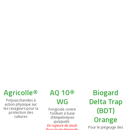
Agricolle®
AQ 10®
Biogard
WG
Delta Trap
Polysaccharides à
action physique sur
(BDT)
les ravageurs pour la
Fongicide contre
protection des
l’oïdium à base
Orange
cultures
d’
Ampelomyces
quisqualis
En rupture de stock.
Pour le piégeage des
Pour toute demande,