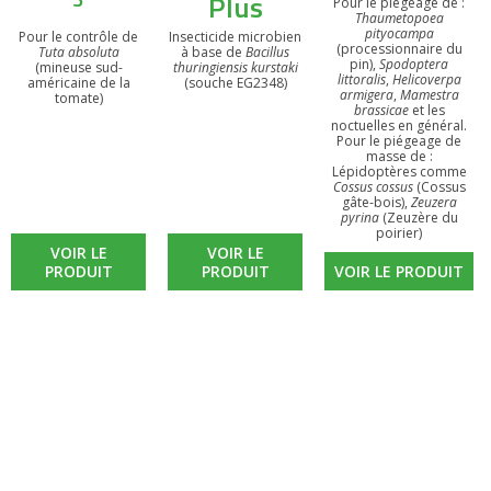
Plus
Pour le piégeage de :
Thaumetopoea
pityocampa
Pour le contrôle de
Insecticide microbien
(processionnaire du
Tuta absoluta
à base de
Bacillus
pin),
Spodoptera
(mineuse sud-
thuringiensis kurstaki
littoralis
,
Helicoverpa
américaine de la
(souche EG2348)
armigera
,
Mamestra
tomate)
brassicae
et les
noctuelles en général.
Pour le piégeage de
masse de :
Lépidoptères comme
Cossus cossus
(Cossus
gâte-bois),
Zeuzera
pyrina
(Zeuzère du
poirier)
VOIR LE
VOIR LE
PRODUIT
PRODUIT
VOIR LE PRODUIT