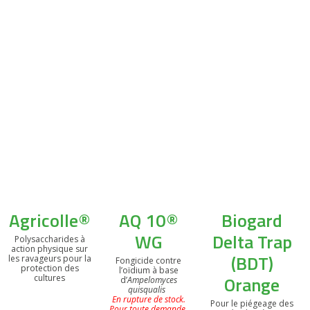
Agricolle®
AQ 10®
Biogard
WG
Delta Trap
Polysaccharides à
action physique sur
(BDT)
les ravageurs pour la
Fongicide contre
protection des
l’oïdium à base
Orange
cultures
d’
Ampelomyces
quisqualis
En rupture de stock.
Pour le piégeage des
Pour toute demande,