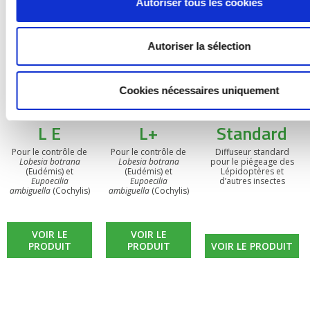
Autoriser tous les cookies
Autoriser la sélection
Cookies nécessaires uniquement
BIOOtwin®
BIOOtwin®
Diffuseur
L E
L+
Standard
Pour le contrôle de
Pour le contrôle de
Diffuseur standard
Lobesia botrana
Lobesia botrana
pour le piégeage des
(Eudémis) et
(Eudémis) et
Lépidoptères et
Eupoecilia
Eupoecilia
d’autres insectes
ambiguella
(Cochylis)
ambiguella
(Cochylis)
VOIR LE
VOIR LE
PRODUIT
PRODUIT
VOIR LE PRODUIT