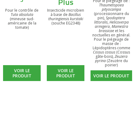
Plus
Pour le piégeage de :
Thaumetopoea
pityocampa
Pour le contrôle de
Insecticide microbien
(processionnaire du
Tuta absoluta
à base de
Bacillus
pin),
Spodoptera
(mineuse sud-
thuringiensis kurstaki
littoralis
,
Helicoverpa
américaine de la
(souche EG2348)
armigera
,
Mamestra
tomate)
brassicae
et les
noctuelles en général.
Pour le piégeage de
masse de :
Lépidoptères comme
Cossus cossus
(Cossus
gâte-bois),
Zeuzera
pyrina
(Zeuzère du
poirier)
VOIR LE
VOIR LE
PRODUIT
PRODUIT
VOIR LE PRODUIT