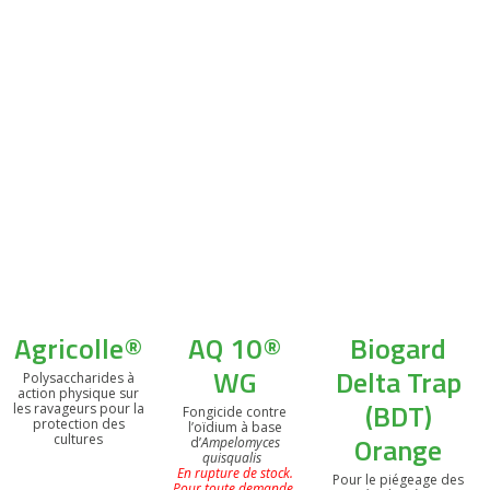
Agricolle®
AQ 10®
Biogard
WG
Delta Trap
Polysaccharides à
action physique sur
(BDT)
les ravageurs pour la
Fongicide contre
protection des
l’oïdium à base
Orange
cultures
d’
Ampelomyces
quisqualis
En rupture de stock.
Pour le piégeage des
Pour toute demande,