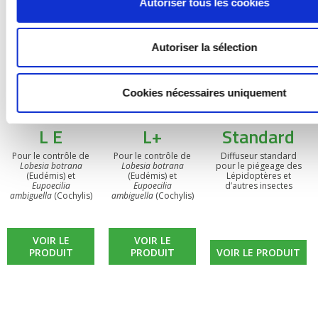
Autoriser tous les cookies
Autoriser la sélection
Cookies nécessaires uniquement
BIOOtwin®
BIOOtwin®
Diffuseur
L E
L+
Standard
Pour le contrôle de
Pour le contrôle de
Diffuseur standard
Lobesia botrana
Lobesia botrana
pour le piégeage des
(Eudémis) et
(Eudémis) et
Lépidoptères et
Eupoecilia
Eupoecilia
d’autres insectes
ambiguella
(Cochylis)
ambiguella
(Cochylis)
VOIR LE
VOIR LE
PRODUIT
PRODUIT
VOIR LE PRODUIT