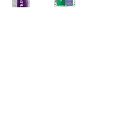
MISTER L
Naturalis®
Nemguard®
E
Granules
Insecticide –