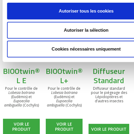
Autoriser tous les cookies
Autoriser la sélection
Cookies nécessaires uniquement
BIOOtwin®
BIOOtwin®
Diffuseur
L E
L+
Standard
Pour le contrôle de
Pour le contrôle de
Diffuseur standard
Lobesia botrana
Lobesia botrana
pour le piégeage des
(Eudémis) et
(Eudémis) et
Lépidoptères et
Eupoecilia
Eupoecilia
d’autres insectes
ambiguella
(Cochylis)
ambiguella
(Cochylis)
VOIR LE
VOIR LE
PRODUIT
PRODUIT
VOIR LE PRODUIT