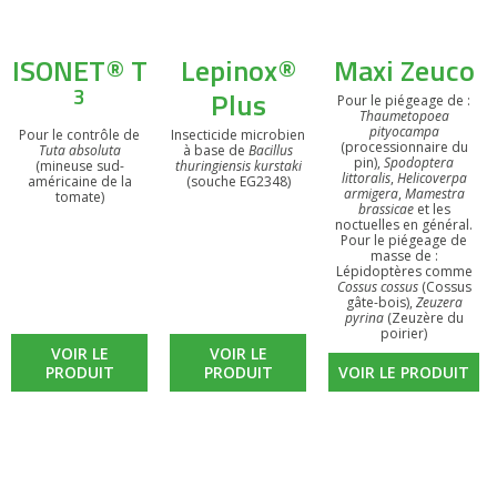
ISONET® T
Lepinox®
Maxi Zeuco
3
Plus
Pour le piégeage de :
Thaumetopoea
pityocampa
Pour le contrôle de
Insecticide microbien
(processionnaire du
Tuta absoluta
à base de
Bacillus
pin),
Spodoptera
(mineuse sud-
thuringiensis kurstaki
littoralis
,
Helicoverpa
américaine de la
(souche EG2348)
armigera
,
Mamestra
tomate)
brassicae
et les
noctuelles en général.
Pour le piégeage de
masse de :
Lépidoptères comme
Cossus cossus
(Cossus
gâte-bois),
Zeuzera
pyrina
(Zeuzère du
poirier)
VOIR LE
VOIR LE
PRODUIT
PRODUIT
VOIR LE PRODUIT