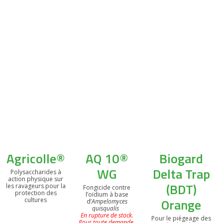
Agricolle®
AQ 10®
Biogard
WG
Delta Trap
Polysaccharides à
action physique sur
(BDT)
les ravageurs pour la
Fongicide contre
protection des
l’oïdium à base
Orange
cultures
d’
Ampelomyces
quisqualis
En rupture de stock.
Pour le piégeage des
Pour toute demande,