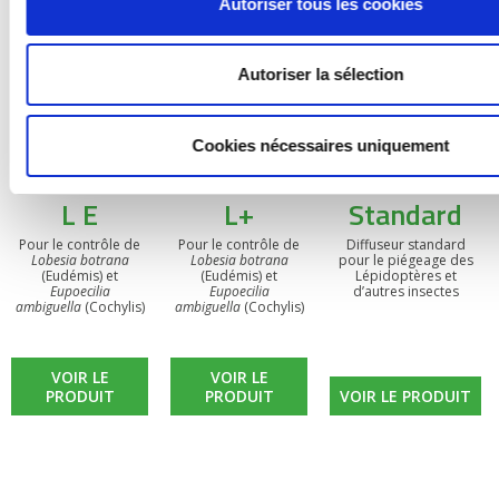
Autoriser tous les cookies
Autoriser la sélection
Cookies nécessaires uniquement
BIOOtwin®
BIOOtwin®
Diffuseur
L E
L+
Standard
Pour le contrôle de
Pour le contrôle de
Diffuseur standard
Lobesia botrana
Lobesia botrana
pour le piégeage des
(Eudémis) et
(Eudémis) et
Lépidoptères et
Eupoecilia
Eupoecilia
d’autres insectes
ambiguella
(Cochylis)
ambiguella
(Cochylis)
VOIR LE
VOIR LE
PRODUIT
PRODUIT
VOIR LE PRODUIT