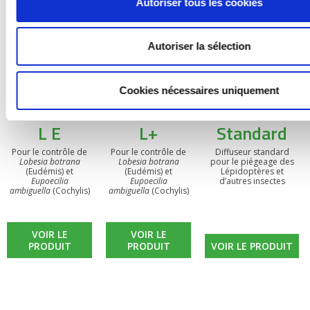
Autoriser tous les cookies
Autoriser la sélection
Cookies nécessaires uniquement
BIOOtwin®
BIOOtwin®
Diffuseur
L E
L+
Standard
Pour le contrôle de
Pour le contrôle de
Diffuseur standard
Lobesia botrana
Lobesia botrana
pour le piégeage des
(Eudémis) et
(Eudémis) et
Lépidoptères et
Eupoecilia
Eupoecilia
d’autres insectes
ambiguella
(Cochylis)
ambiguella
(Cochylis)
VOIR LE
VOIR LE
PRODUIT
PRODUIT
VOIR LE PRODUIT