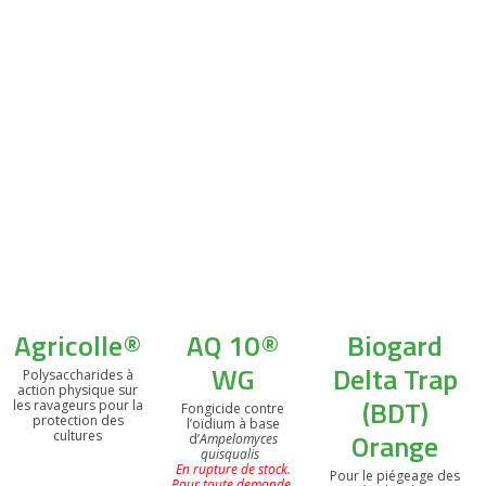
Agricolle®
AQ 10®
Biogard
WG
Delta Trap
Polysaccharides à
action physique sur
(BDT)
les ravageurs pour la
Fongicide contre
protection des
l’oïdium à base
Orange
cultures
d’
Ampelomyces
quisqualis
En rupture de stock.
Pour le piégeage des
Pour toute demande,