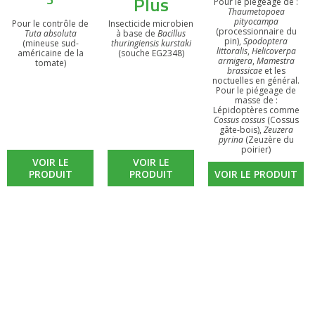
Plus
Pour le piégeage de :
Thaumetopoea
pityocampa
Pour le contrôle de
Insecticide microbien
(processionnaire du
Tuta absoluta
à base de
Bacillus
pin),
Spodoptera
(mineuse sud-
thuringiensis kurstaki
littoralis
,
Helicoverpa
américaine de la
(souche EG2348)
armigera
,
Mamestra
tomate)
brassicae
et les
noctuelles en général.
Pour le piégeage de
masse de :
Lépidoptères comme
Cossus cossus
(Cossus
gâte-bois),
Zeuzera
pyrina
(Zeuzère du
poirier)
VOIR LE
VOIR LE
PRODUIT
PRODUIT
VOIR LE PRODUIT