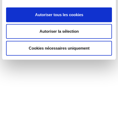
Piège pour la
Antitranspirant
capture
naturel
d’adultes et
Autoriser tous les cookies
stades juvéniles
de punaise
diabolique
(
Halyomorpha
Autoriser la sélection
halys
) par
vibration et
phéromones
Cookies nécessaires uniquement
VOIR LE
VOIR LE
PRODUIT
PRODUIT