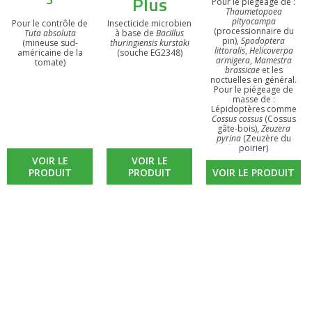
Plus
Pour le piégeage de :
Thaumetopoea
pityocampa
Pour le contrôle de
Insecticide microbien
(processionnaire du
Tuta absoluta
à base de
Bacillus
pin),
Spodoptera
(mineuse sud-
thuringiensis kurstaki
littoralis
,
Helicoverpa
américaine de la
(souche EG2348)
armigera
,
Mamestra
tomate)
brassicae
et les
noctuelles en général.
Pour le piégeage de
masse de :
Lépidoptères comme
Cossus cossus
(Cossus
gâte-bois),
Zeuzera
pyrina
(Zeuzère du
poirier)
VOIR LE
VOIR LE
PRODUIT
PRODUIT
VOIR LE PRODUIT