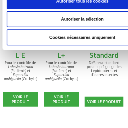
Autoriser tous les cookies
Autoriser la sélection
Cookies nécessaires uniquement
BIOOtwin®
BIOOtwin®
Diffuseur
L E
L+
Standard
Pour le contrôle de
Pour le contrôle de
Diffuseur standard
Lobesia botrana
Lobesia botrana
pour le piégeage des
(Eudémis) et
(Eudémis) et
Lépidoptères et
Eupoecilia
Eupoecilia
d’autres insectes
ambiguella
(Cochylis)
ambiguella
(Cochylis)
VOIR LE
VOIR LE
PRODUIT
PRODUIT
VOIR LE PRODUIT