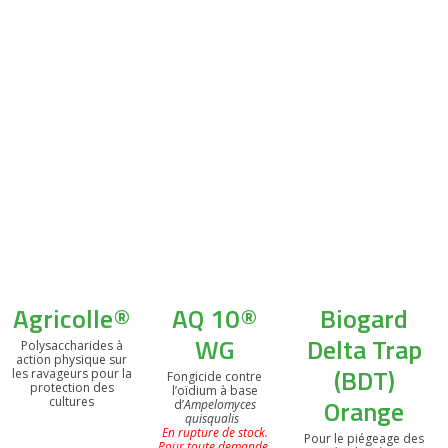
Agricolle®
AQ 10®
Biogard
WG
Delta Trap
Polysaccharides à
action physique sur
(BDT)
les ravageurs pour la
Fongicide contre
protection des
l’oïdium à base
Orange
cultures
d’
Ampelomyces
quisqualis
En rupture de stock.
Pour le piégeage des
Pour toute demande,