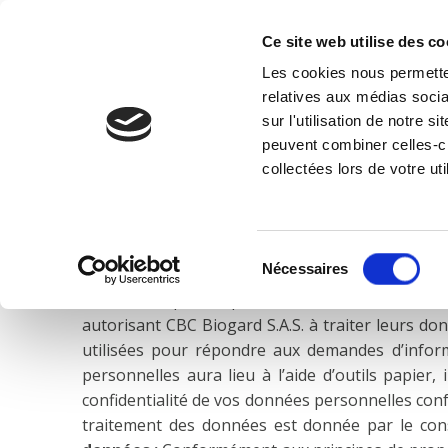
Ce site web utilise des co
La Soci
Les cookies nous permetten
relatives aux médias socia
sur l'utilisation de notre 
Accueil
Produits
Service
peuvent combiner celles-ci
Politique de confi
collectées lors de votre uti
INFORMATION CONFORMÉMENT À L’ART. 13 D
Sélection
Nécessaires
conformément à l’article 13 du règlement UE 679
du
demandées par les parties intéressées sont env
consentement
autorisant CBC Biogard S.A.S. à traiter leurs do
utilisées pour répondre aux demandes d’inform
personnelles aura lieu à l’aide d’outils papier
confidentialité de vos données personnelles conf
traitement des données est donnée par le con