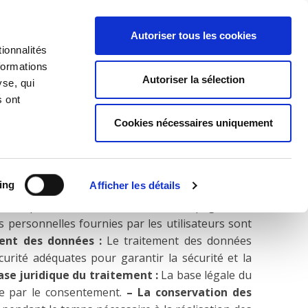
FR
Autoriser tous les cookies
ionnalités
formations
Autoriser la sélection
yse, qui
Recherche rapide
s ont
Cookies nécessaires uniquement
 APPLICABLE :
Ces informations sont fournies
ing
Afficher les détails
 en matière de confidentialité. Les informations
 remplissant le formulaire sur cette page et en
 personnelles fournies par les utilisateurs sont
ent des données :
Le traitement des données
curité adéquates pour garantir la sécurité et la
ase juridique du traitement :
La base légale du
ée par le consentement.
– La conservation des