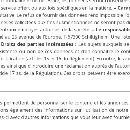
tionnalité et de nécessité, les données seront conservées 
service offert ou aux lois spécifiques en la matière.
– Carac
ltative. Le refus de fournir des données rend impossible l
elles collectées aux fins susmentionnées ne seront pas d
nt/aux employés autorisés de la société.
– Le responsabl
tué au 25 avenue de l’Europe, F-67300 Schiltigheim. Une lis
 Droits des parties intéressées :
Les sujets auxquels se
istence ou non de ces données et d’en connaître le conten
ctification (articles 15 et 16 du Règlement). En outre, les i
ées ainsi que d’introduire une réclamation auprès de l’autor
ticle 17 ss. de la Régulation). Ces droits peuvent être ex
us permettent de personnaliser le contenu et les annonces, 
eons également des informations sur l'utilisation de notre
es-ci avec d'autres informations que vous leur avez fournies 