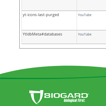
yt-icons-last-purged
YouTube
YtIdbMeta#databases
YouTube