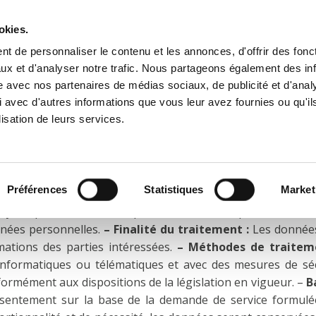
okies.
été
Contacts
Quick FDS
t de personnaliser le contenu et les annonces, d'offrir des fonct
ux et d'analyser notre trafic. Nous partageons également des in
site avec nos partenaires de médias sociaux, de publicité et d'anal
Infos techniques
Vidéos
 avec d'autres informations que vous leur avez fournies ou qu'il
dentialité
lisation de leurs services.
U RÈGLEMENT UE 679/2016 ET DE LA LOI EN VIGUEUR
Préférences
Statistiques
Market
/2016 (« règlement ») ainsi qu’à la législation applicable
oyées par e-mail à ceux qui le demandent expressément, en
nnées personnelles.
– Finalité du traitement :
Les données
ations des parties intéressées.
–
Méthodes de traitem
, informatiques ou télématiques et avec des mesures de sé
ormément aux dispositions de la législation en vigueur. –
B
sentement sur la base de la demande de service formul