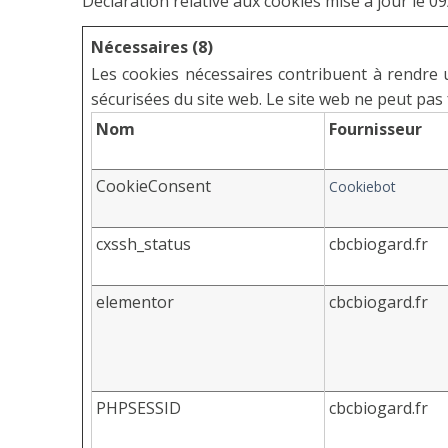
Déclaration relative aux cookies mise à jour le 
Nécessaires (8)
Les cookies nécessaires contribuent à rendre u
sécurisées du site web. Le site web ne peut pas
Nom
Fournisseur
CookieConsent
Cookiebot
cxssh_status
cbcbiogard.fr
elementor
cbcbiogard.fr
PHPSESSID
cbcbiogard.fr